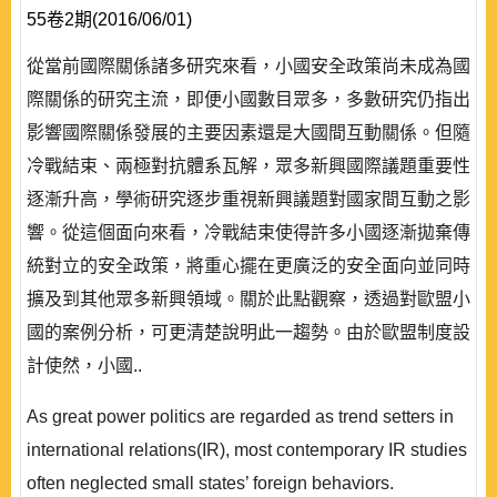
55卷2期(2016/06/01)
從當前國際關係諸多研究來看，小國安全政策尚未成為國
際關係的研究主流，即便小國數目眾多，多數研究仍指出
影響國際關係發展的主要因素還是大國間互動關係。但隨
冷戰結束、兩極對抗體系瓦解，眾多新興國際議題重要性
逐漸升高，學術研究逐步重視新興議題對國家間互動之影
響。從這個面向來看，冷戰結束使得許多小國逐漸拋棄傳
統對立的安全政策，將重心擺在更廣泛的安全面向並同時
擴及到其他眾多新興領域。關於此點觀察，透過對歐盟小
國的案例分析，可更清楚說明此一趨勢。由於歐盟制度設
計使然，小國..
As great power politics are regarded as trend setters in
international relations(IR), most contemporary IR studies
often neglected small states’ foreign behaviors.