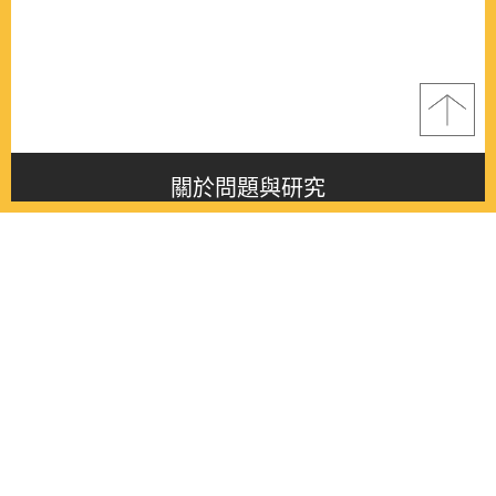
關於問題與研究
About this journal
最新消息
Latest issue
最新期刊
Latest issue
各期期刊
All issues
徵稿啟事