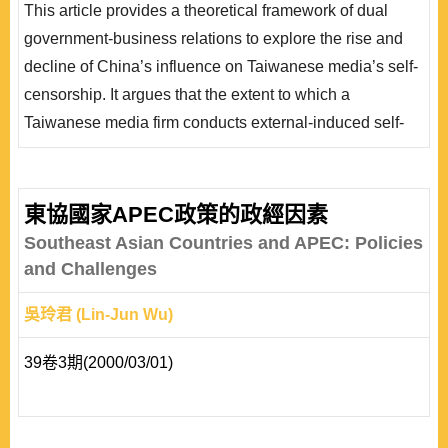
This article provides a theoretical framework of dual
查;而當其在地政商關係比跨海峽政商關係更加強化時，
government-business relations to explore the rise and
則會減少或取消外導型自我審查。本研究結果有助於了解
decline of China’s influence on Taiwanese media’s self-
中國因素影響力消長的條件、補充現有研究對於媒體自我
censorship. It argues that the extent to which a
審查增減的解釋..
Taiwanese media firm conducts external-induced self-
censorship under Beijing’s influence hinges on the
relative strength between its local and cross-strait
government- business relations. The comparative case
東協國家APEC政策的政經因素
study of the Want Want-China Times Media Group and
Southeast Asian Countries and APEC: Policies
the Sanlih E-Television Group indicates t..
and Challenges
吳玲君 (Lin-Jun Wu)
39卷3期(2000/03/01)