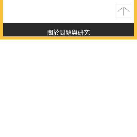
關於問題與研究
About this journal
最新消息
Latest issue
最新期刊
Latest issue
各期期刊
All issues
徵稿啟事
Contribution
聯絡我們