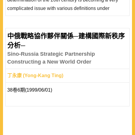
complicated issue with various definitions under
international politics and laws. Since the 1990s, the
practice of self-determination movement has far
exceeded the legal framework, as originally considered
中俄戰略協作夥伴關係─建構國際新秩序
for the independence of post-war colonies in the 1960s.
分析─
The increasing relevance and importance of the problem
Sino-Russia Strategic Partnership
in secession are due ..
Constructing a New World Order
丁永康 (Yong-Kang Ting)
38卷6期(1999/06/01)