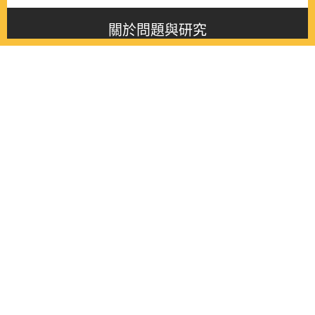
關於問題與研究
About this journal
最新消息
Latest issue
最新期刊
Latest issue
各期期刊
All issues
徵稿啟事
Contribution
聯絡我們
Contact
《問題與研究》季刊 Wenti Yu Yanjiu