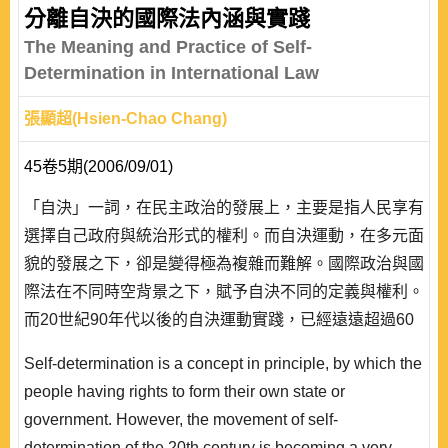
分離自決的國際法內涵與實踐
The Meaning and Practice of Self-
Determination in International Law
張顯超(Hsien-Chao Chang)
45卷5期(2006/09/01)
「自決」一詞，在民主政治的發展上，主要是指人民享有
選擇自己政府與統治形式的權利。而自決運動，在多元面
貌的發展之下，卻是變得極為複雜而難解。國際政治與國
際法在不同時空背景之下，賦予自決不同的定義與權利。
而20世紀90年代以後的自決運動實踐，已經遠遠超過60
年代殖民地解放運動的範圍。造成此一急遽發展，歸因於
Self-determination is a concept in principle, by which the
蘇聯解體與冷戰時代的結束、國際政治大環境對人權原則
people having rights to form their own state or
的重視，以及近來開放民主與自由經濟理論的提倡等三大
government. However, the movement of self-
因素。雖然當前的國際法多不願意明白承認殖民地..
determination of the 20th century is becoming a very