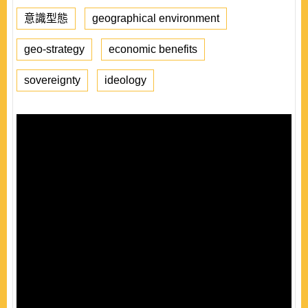
意識型態
geographical environment
geo-strategy
economic benefits
sovereignty
ideology