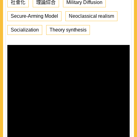
社會化
理論綜合
Military Diffusion
Secure-Arming Model
Neoclassical realism
Socialization
Theory synthesis