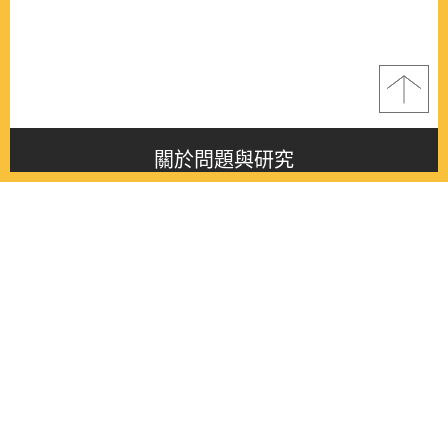
關於問題與研究
About this journal
最新消息
Latest issue
最新期刊
Latest issue
各期期刊
All issues
徵稿啟事
Contribution