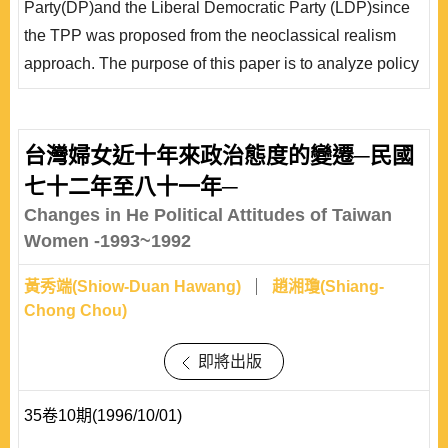
Party(DP)and the Liberal Democratic Party (LDP)since
題;最後，再以理論連結決策過程當中..
the TPP was proposed from the neoclassical realism
approach. The purpose of this paper is to analyze policy
development impacts and explain the necessity of policy
changes. This paper will focus on (1) critical thinking of
foreign policy from different major international
台灣婦女近十年來政治態度的變遷─民國
relations theories, (2) backgrounds of TPP development
七十二年至八十一年─
..
Changes in He Political Attitudes of Taiwan
Women -1993~1992
黃秀端(Shiow-Duan Hawang)
趙湘瓊(Shiang-
Chong Chou)
即將出版
35卷10期(1996/10/01)