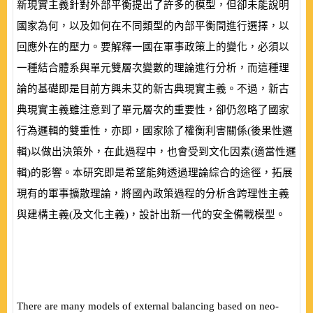
新現實主義針對外部平衡提出了許多的模型，但卻未能說明
國家為何，以及如何在不同類型的內部平衡間進行選擇，以
回應外在的壓力。要解釋一國在軍事政策上的變化，必須以
一種結合體系與單元雙層次變數的理論進行分析，而這種理
論的基礎即是目前方興未艾的新古典現實主義。不過，新古
典現實主義雖注意到了單元層次的重要性，卻仍忽略了國家
行為邏輯的雙重性，亦即，國家除了權衡利害關係
(
後果性邏
輯
)
以做出決策外，在此過程中，也會受到文化因素
(
適當性邏
輯
)
的影響。本研究即是希望能夠透過理論綜合的途徑，拓展
現有的軍事擴散理論，將國內政策過程的分析含跨理性主義
與建構主義
(
及文化主義
)
，設計出新一代的安全備戰模型。
There are many models of external balancing based on neo-