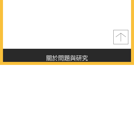
關於問題與研究
About this journal
最新消息
Latest issue
最新期刊
Latest issue
各期期刊
All issues