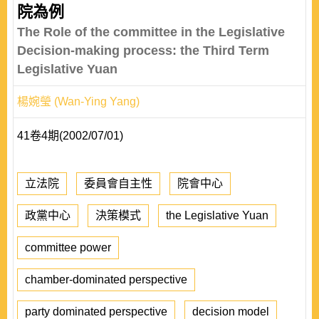
院為例
The Role of the committee in the Legislative
Decision-making process: the Third Term
Legislative Yuan
楊婉瑩 (Wan-Ying Yang)
41卷4期(2002/07/01)
立法院
委員會自主性
院會中心
政黨中心
決策模式
the Legislative Yuan
committee power
chamber-dominated perspective
party dominated perspective
decision model