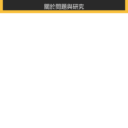
關於問題與研究
About this journal
最新消息
Latest issue
最新期刊
Latest issue
各期期刊
All issues
徵稿啟事
Contribution
聯絡我們
Contact
《問題與研究》季刊 Wenti Yu Yanjiu
Copyright © 2021 Wenti Yu Yanjiu. All Rights Reserved.