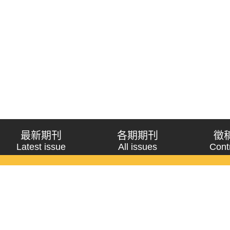
最新期刊
各期期刊
徵
Latest issue
All issues
Cont
《問題與研究》季刊 Wenti Yu Yanjiu
Copyright © 2021 Wenti Yu Yanjiu. All Rights Reserved.
獲「國科會人文社會科學研究中心」補助