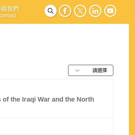
聯絡我們
Contact
請選擇
 of the Iraqi War and the North