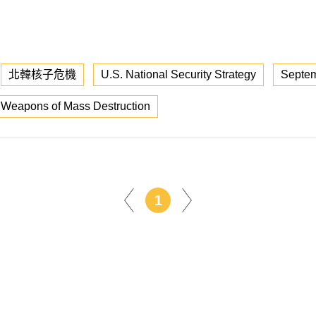
北韓核子危機
U.S. National Security Strategy
Septem
Weapons of Mass Destruction
1