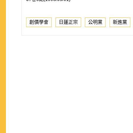
創價學會
日蓮正宗
公明黨
新進黨