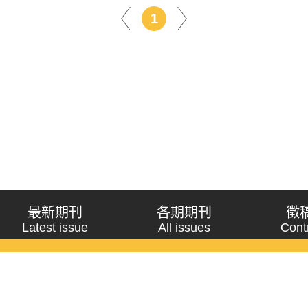
1
最新期刊
各期期刊
徵
Latest issue
All issues
Cont
《問題與研究》季刊 Wenti Yu Yanjiu
Copyright © 2021 Wenti Yu Yanjiu. All Rights Reserved.