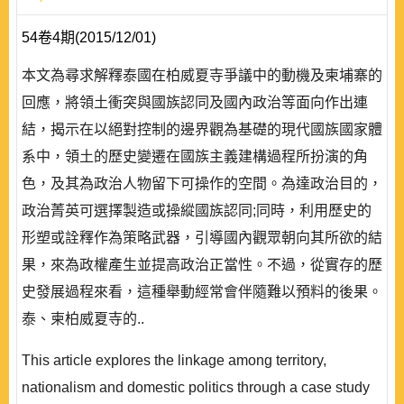
54卷4期(2015/12/01)
本文為尋求解釋泰國在柏威夏寺爭議中的動機及柬埔寨的
回應，將領土衝突與國族認同及國內政治等面向作出連
結，揭示在以絕對控制的邊界觀為基礎的現代國族國家體
系中，領土的歷史變遷在國族主義建構過程所扮演的角
色，及其為政治人物留下可操作的空間。為達政治目的，
政治菁英可選擇製造或操縱國族認同;同時，利用歷史的
形塑或詮釋作為策略武器，引導國內觀眾朝向其所欲的結
果，來為政權產生並提高政治正當性。不過，從實存的歷
史發展過程來看，這種舉動經常會伴隨難以預料的後果。
泰、柬柏威夏寺的..
This article explores the linkage among territory,
nationalism and domestic politics through a case study