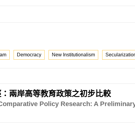
lam
Democracy
New Institutionalism
Secularizatio
徑：兩岸高等教育政策之初步比較
 Comparative Policy Research: A Preliminar