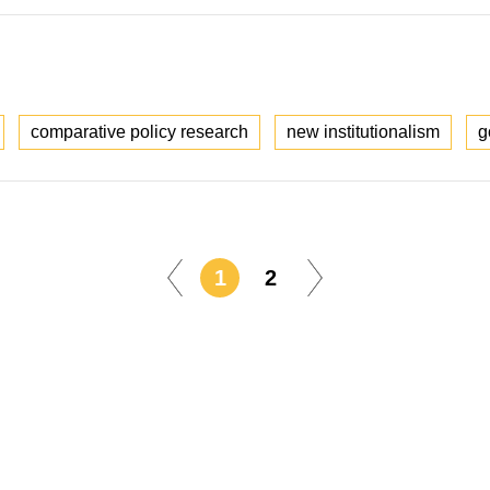
comparative policy research
new institutionalism
g
1
2