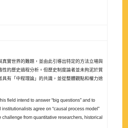
與真實世界的難題，並由此引導出特定的方法立場與
絡性的歷史過程分析。但歷史制度論者並未拘泥於質
者具有「中程理論」的共識，並從整體觀點和權力途
is field intend to answer “big questions” and to
l institutionalists agree on “causal process model”
 challenge from quantitative researchers, historical