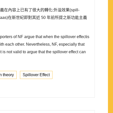
能主義在內容上已有了很大的轉化:外溢效果(spill-
Haas)在新世紀即對其近 50 年前所提之新功能主義
orters of NF argue that when the spillover effectis
ith each other. Nevertheless, NF, especially that
s not valid to argue that the spillover effect can
on theory
Spillover Effect