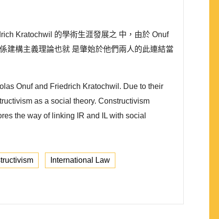
 Kratochwil 的學術生涯發展之 中，由於 Onuf
際關係建構主義理論也就 是肇始於他們兩人的此連結當
olas Onuf and Friedrich Kratochwil. Due to their
structivism as a social theory. Constructivism
es the way of linking IR and IL with social
tructivism
International Law