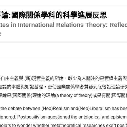
論:國際關係學科的科學進展反思
es in International Relations Theory: Refle
e
)自由主義與 (新)現實主義的辯論，較少為人關注的是實證主
理論的本體與知識基礎，更使國際關係學者質疑到底後設理論研
)理論的理論(a theory of theory)或是有關(國際關係)理論
ons, the debate between (Neo)Realism and(Neo)Liberalism has b
gnored. Postpositivism questioned the ontological and epistemo
cholars to wonder whether metatheoretical researches exert posit