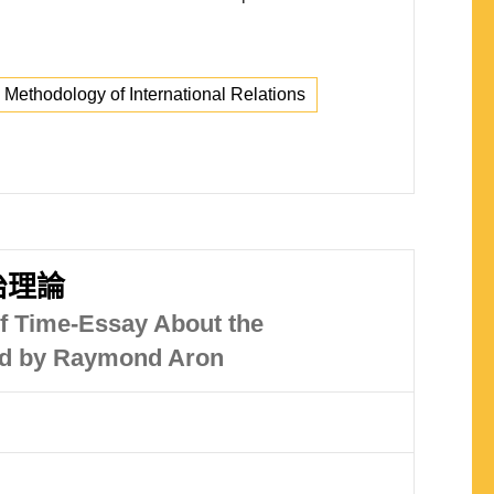
Methodology of International Relations
治理論
of Time-Essay About the
iod by Raymond Aron