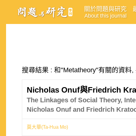
關於問題與研究
About this journal
搜尋結果 : 和"Metatheory"有關的資料
Nicholas Onuf與Fried
The Linkages of Social Theory, Int
Nicholas Onuf and Friedrich Krato
莫大華(Ta-Hua Mo)