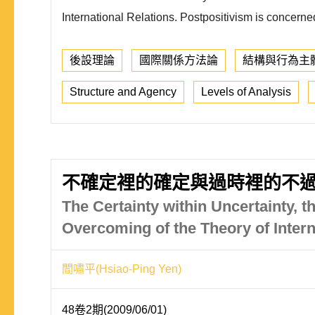
International Relations. Postpositivism is concerned
後設理論
國際關係方法論
結構與行為主
Structure and Agency
Levels of Analysis
不確定裡的確定與過時裡的不過
The Certainty within Uncertainty, 
Overcoming of the Theory of Inter
閻嘯平(Hsiao-Ping Yen)
48卷2期(2009/06/01)