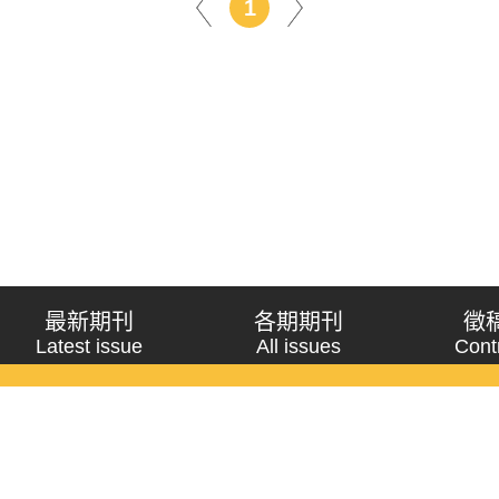
1
最新期刊
各期期刊
徵
Latest issue
All issues
Cont
《問題與研究》季刊 Wenti Yu Yanjiu
Copyright © 2021 Wenti Yu Yanjiu. All Rights Reserved.
獲「國科會人文社會科學研究中心」補助