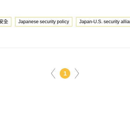
安全
Japanese security policy
Japan-U.S. security alli
1