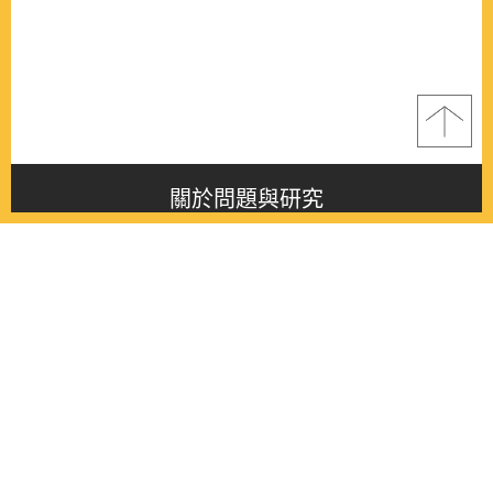
關於問題與研究
About this journal
最新消息
Latest issue
最新期刊
Latest issue
各期期刊
All issues
徵稿啟事