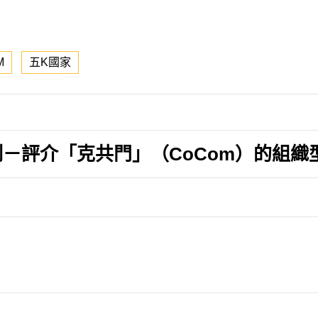
M
五K國家
－評介「克共門」（CoCom）的組織