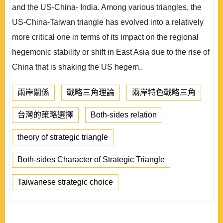
and the US-China- India. Among various triangles, the
US-China-Taiwan triangle has evolved into a relatively
more critical one in terms of its impact on the regional
hegemonic stability or shift in East Asia due to the rise of
China that is shaking the US hegem..
兩岸關係
戰略三角理論
兩岸特色戰略三角
台灣的策略選擇
Both-sides relation
theory of strategic triangle
Both-sides Character of Strategic Triangle
Taiwanese strategic choice