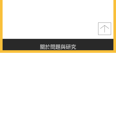
關於問題與研究
About this journal
最新消息
Latest issue
最新期刊
Latest issue
各期期刊
All issues
徵稿啟事