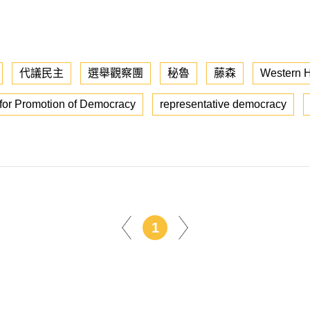
代議民主
選舉觀察團
秘魯
藤森
Western 
 for Promotion of Democracy
representative democracy
1