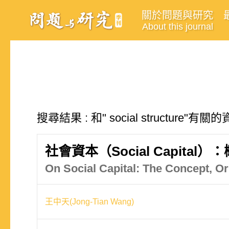
關於問題與研究
About this journal
搜尋結果 : 和" social structure"有
社會資本（Social Capita
On Social Capital: The Concept, O
王中天(Jong-Tian Wang)