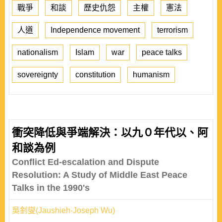
戰爭
和談
歷史仇怨
主權
憲法
人道
Independence movement
terrorism
nationalism
Islam
war
peace talks
sovereignty
constitution
humanism
衝突降低與爭端解決：以九０年代以、阿
和談為例
Conflict Ed-escalation and Dispute
Resolution: A Study of Middle East Peace
Talks in the 1990's
吳釗燮(Jaushieh-Joseph Wu)