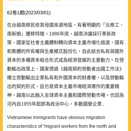
62卷1期(2023/03/01)
在台越南移民依其母國來源地區，有著明顯的「北移工、
南新娘」遷移特徵。1986年底，越南決議採行革新政
策，國家從社會主義體制轉向資本主義市場化過渡，國有
和集體的所有權與生產模式股份化，自此結合私有與國外
資本的多種資本組合形式成為經濟發展的主要動力。在勞
動輸出政策上，國家透過《越南契約勞動者出國工作法》
確立勞動輸出企業私有和外國資本的財產權，以及勞動輸
出的契約形式，這也是資本主義市場經濟運作的重要精
神，越南以此融入全球資本主義和國際勞動市場。也因為
河內自1955年起即為政治中心，多數國營企業..
Vietnamese immigrants have obvious migration
characteristics of “migrant workers from the north and