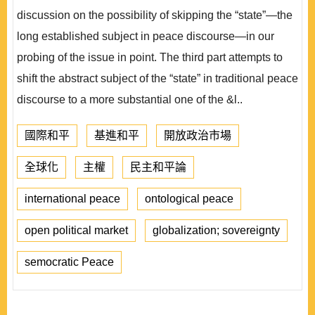
discussion on the possibility of skipping the “state”—the
long established subject in peace discourse—in our
probing of the issue in point. The third part attempts to
shift the abstract subject of the “state” in traditional peace
discourse to a more substantial one of the &l..
國際和平
基進和平
開放政治市場
全球化
主權
民主和平論
international peace
ontological peace
open political market
globalization; sovereignty
semocratic Peace