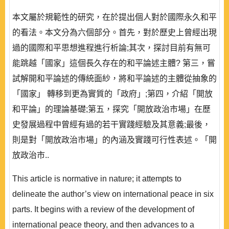
本文屬於規範性的研究，在於提出個人對於國際永久和平
的看法。本文分為六個部分。首先，對於歷史上曾經出現
過的國際和平思想進程進行析論;其次，探討目前有無可
能跳越「國家」這個長久存在的和平論述主體? 第三，嘗
試解開和平論述的傳統面紗，將和平論述的主體從抽象的
「國家」 轉移到更為實質的「政府」;第四，介紹「開放
和平論」的理論基礎;第五，探究「開放政治市場」在歷
史發展過程中曾經有過的若干實踐經驗及其意義;最後，
則是對「開放政治市場」的內涵及實踐可行性表述。「開
放政治市..
This article is normative in nature; it attempts to
delineate the author’s view on international peace in six
parts. It begins with a review of the development of
international peace theory, and then advances to a