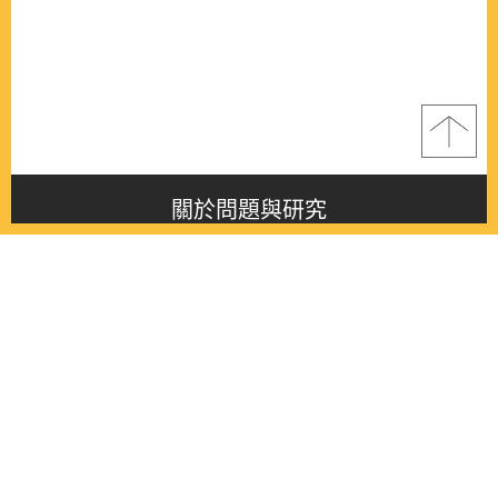
關於問題與研究
About this journal
最新消息
Latest issue
最新期刊
Latest issue
各期期刊
All issues