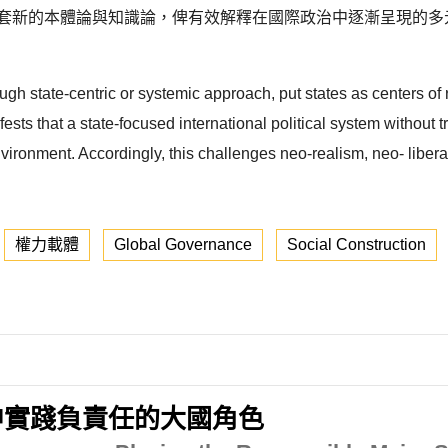
一套新的本體論與知識論，俾有效解釋在國際政治中逐漸呈現的多
ough state-centric or systemic approach, put states as centers of
ts that a state-focused international political system without tr
ironment. Accordingly, this challenges neo-realism, neo- libera
權力載體
Global Governance
Social Construction
中實踐負責任的大國角色