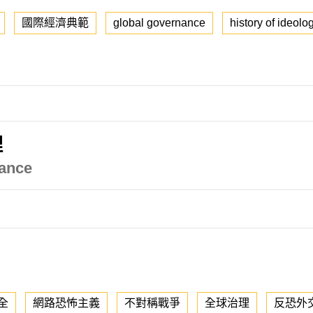
國際經濟典範
global governance
history of ideolo
理
nance
全
網路恐怖主義
不對稱戰爭
全球治理
反恐外