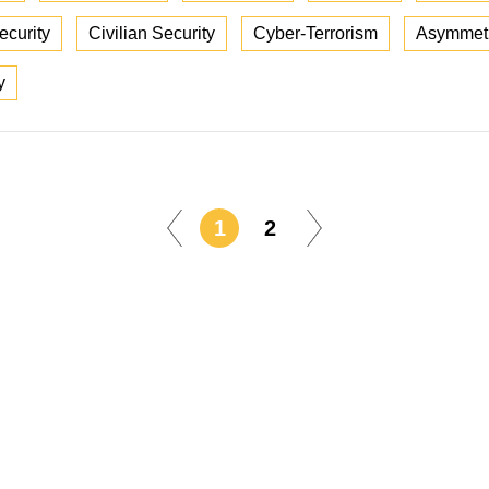
ecurity
Civilian Security
Cyber-Terrorism
Asymmetr
y
1
2