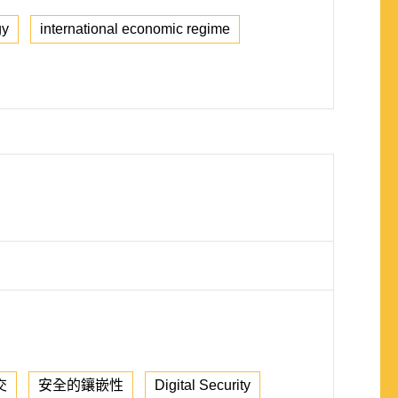
gy
international economic regime
交
安全的鑲嵌性
Digital Security