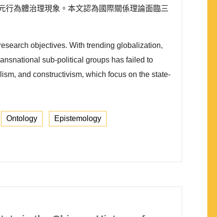
元行為體治理現象。本文認為國際關係理論面臨三
 research objectives. With trending globalization,
ansnational sub-political groups has failed to
lism, and constructivism, which focus on the state-
Ontology
Epistemology