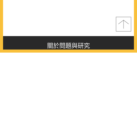
關於問題與研究
About this journal
最新消息
Latest issue
最新期刊
Latest issue
各期期刊
All issues
徵稿啟事
Contribution