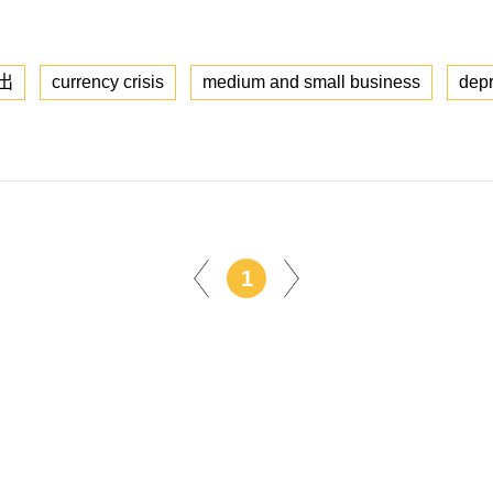
出
currency crisis
medium and small business
depr
1