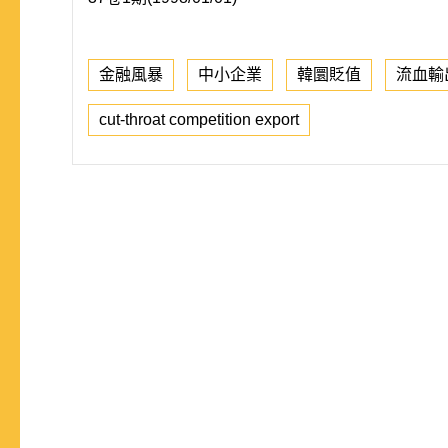
金融風暴
中小企業
韓圜貶值
流血輸
cut-throat competition export