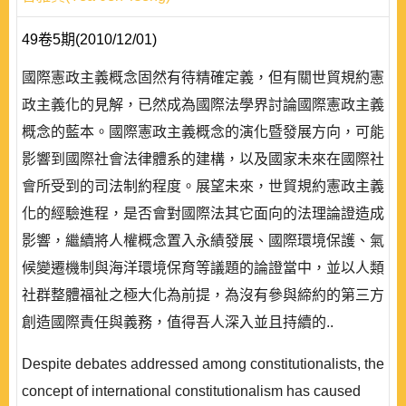
49卷5期(2010/12/01)
國際憲政主義概念固然有待精確定義，但有關世貿規約憲
政主義化的見解，已然成為國際法學界討論國際憲政主義
概念的藍本。國際憲政主義概念的演化暨發展方向，可能
影響到國際社會法律體系的建構，以及國家未來在國際社
會所受到的司法制約程度。展望未來，世貿規約憲政主義
化的經驗進程，是否會對國際法其它面向的法理論證造成
影響，繼續將人權概念置入永績發展、國際環境保護、氣
候變遷機制與海洋環境保育等議題的論證當中，並以人類
社群整體福祉之極大化為前提，為沒有參與締約的第三方
創造國際責任與義務，值得吾人深入並且持續的..
Despite debates addressed among constitutionalists, the
concept of international constitutionalism has caused