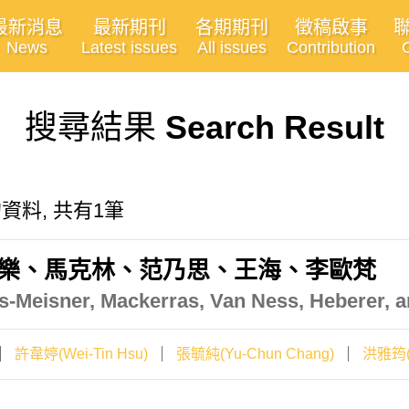
最新消息
最新期刊
各期期刊
徵稿啟事
News
Latest issues
All issues
Contribution
搜尋結果
Search Result
關的資料, 共有1筆
恩樂、馬克林、范乃思、王海、李歐梵
rs-Meisner, Mackerras, Van Ness, Heberer, 
許韋婷(Wei-Tin Hsu)
張毓純(Yu-Chun Chang)
洪雅筠(Y