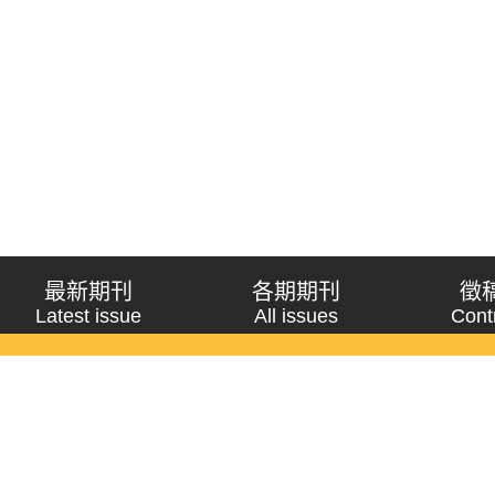
最新期刊
各期期刊
徵
Latest issue
All issues
Cont
《問題與研究》季刊 Wenti Yu Yanjiu
Copyright © 2021 Wenti Yu Yanjiu. All Rights Reserved.
獲「國科會人文社會科學研究中心」補助