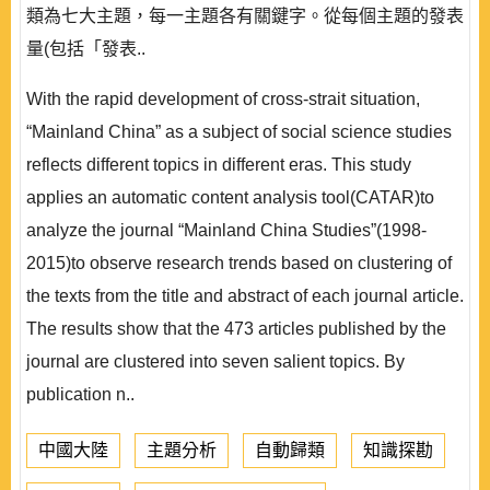
類為七大主題，每一主題各有關鍵字。從每個主題的發表
量(包括「發表..
With the rapid development of cross-strait situation,
“Mainland China” as a subject of social science studies
reflects different topics in different eras. This study
applies an automatic content analysis tool(CATAR)to
analyze the journal “Mainland China Studies”(1998-
2015)to observe research trends based on clustering of
the texts from the title and abstract of each journal article.
The results show that the 473 articles published by the
journal are clustered into seven salient topics. By
publication n..
中國大陸
主題分析
自動歸類
知識探勘