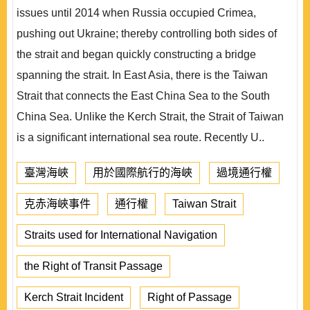
issues until 2014 when Russia occupied Crimea,
pushing out Ukraine; thereby controlling both sides of
the strait and began quickly constructing a bridge
spanning the strait. In East Asia, there is the Taiwan
Strait that connects the East China Sea to the South
China Sea. Unlike the Kerch Strait, the Strait of Taiwan
is a significant international sea route. Recently U..
臺灣海峽
用於國際航行的海峽
過境通行權
克赤海峽事件
通行權
Taiwan Strait
Straits used for International Navigation
the Right of Transit Passage
Kerch Strait Incident
Right of Passage