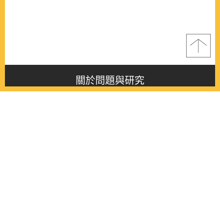
關於問題與研究
About this journal
最新消息
Latest issue
最新期刊
Latest issue
各期期刊
All issues
徵稿啟事
Contribution