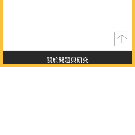
關於問題與研究
About this journal
最新消息
Latest issue
最新期刊
Latest issue
各期期刊
All issues