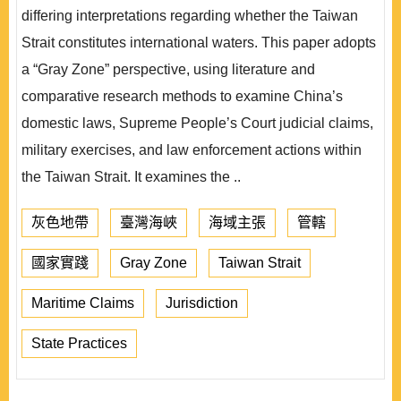
differing interpretations regarding whether the Taiwan
Strait constitutes international waters. This paper adopts
a “Gray Zone” perspective, using literature and
comparative research methods to examine China’s
domestic laws, Supreme People’s Court judicial claims,
military exercises, and law enforcement actions within
the Taiwan Strait. It examines the ..
灰色地帶
臺灣海峽
海域主張
管轄
國家實踐
Gray Zone
Taiwan Strait
Maritime Claims
Jurisdiction
State Practices