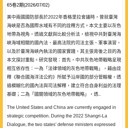
65卷2期(2026/07/02)
美中兩國國防部長於2022年香格里拉會議時，曾就臺灣
海峽是否為國際水域有不同的詮釋方式。本文主要以灰色
地帶為視角，透過文獻與比較分析法，檢視中共對臺灣海
峽海域相關的國內法、最高法院的司法主張、軍事演習，
以及於臺灣海峽內執法的國家實踐，其主張背後之目的為
本文探討重點。研究發現：首先，中共灰色地帶戰略呈現
相互依存性：一為「法律領域的灰色地帶戰略」，藉由詮
釋《聯合國海洋法公約》所賦予沿岸國的部分管轄權，透
過模糊化的國內法與司法解釋，建立符合自身利益的法理
基礎；二為「國關領域的灰色地帶戰略」，透..
The United States and China are currently engaged in
strategic competition. During the 2022 Shangri-La
Dialogue, the two states’ defense ministers expressed