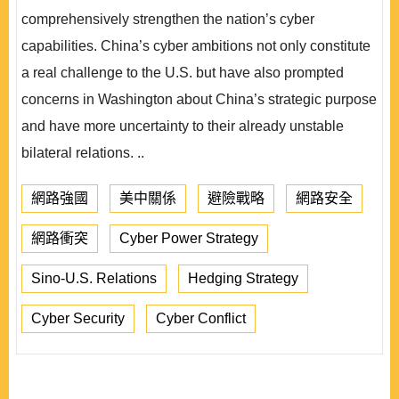
comprehensively strengthen the nation’s cyber
capabilities. China’s cyber ambitions not only constitute
a real challenge to the U.S. but have also prompted
concerns in Washington about China’s strategic purpose
and have more uncertainty to their already unstable
bilateral relations. ..
網路強國
美中關係
避險戰略
網路安全
網路衝突
Cyber Power Strategy
Sino-U.S. Relations
Hedging Strategy
Cyber Security
Cyber Conflict