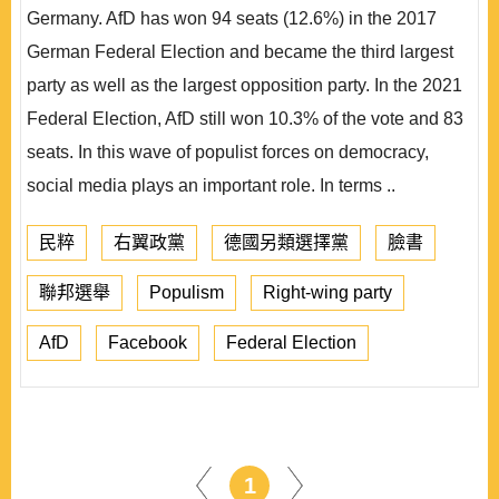
Germany. AfD has won 94 seats (12.6%) in the 2017
German Federal Election and became the third largest
party as well as the largest opposition party. In the 2021
Federal Election, AfD still won 10.3% of the vote and 83
seats. In this wave of populist forces on democracy,
social media plays an important role. In terms ..
民粹
右翼政黨
德國另類選擇黨
臉書
聯邦選舉
Populism
Right-wing party
AfD
Facebook
Federal Election
1