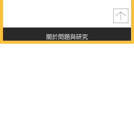
關於問題與研究
About this journal
最新消息
Latest issue
最新期刊
Latest issue
各期期刊
All issues
徵稿啟事
Contribution