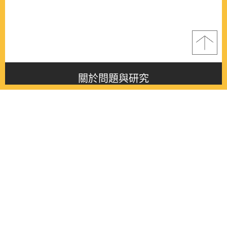
關於問題與研究
About this journal
最新消息
Latest issue
最新期刊
Latest issue
各期期刊
All issues
徵稿啟事
Contribution