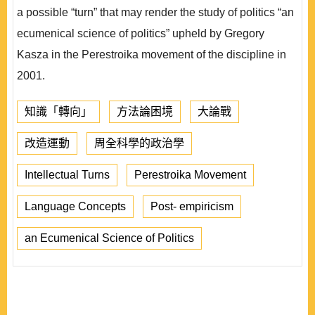
a possible “turn” that may render the study of politics “an
ecumenical science of politics” upheld by Gregory
Kasza in the Perestroika movement of the discipline in
2001.
知識「轉向」
方法論困境
大論戰
改造運動
周全科學的政治學
Intellectual Turns
Perestroika Movement
Language Concepts
Post- empiricism
an Ecumenical Science of Politics