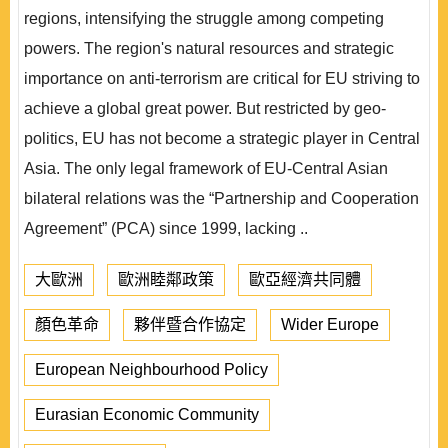
regions, intensifying the struggle among competing
powers. The region's natural resources and strategic
importance on anti-terrorism are critical for EU striving to
achieve a global great power. But restricted by geo-
politics, EU has not become a strategic player in Central
Asia. The only legal framework of EU-Central Asian
bilateral relations was the “Partnership and Cooperation
Agreement” (PCA) since 1999, lacking ..
大歐洲
歐洲睦鄰政策
歐亞經濟共同體
顏色革命
夥伴暨合作協定
Wider Europe
European Neighbourhood Policy
Eurasian Economic Community