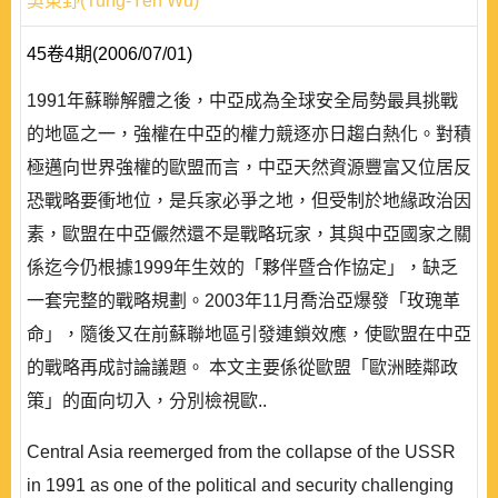
吳東野(Tung-Yeh Wu)
45卷4期(2006/07/01)
1991年蘇聯解體之後，中亞成為全球安全局勢最具挑戰
的地區之一，強權在中亞的權力競逐亦日趨白熱化。對積
極邁向世界強權的歐盟而言，中亞天然資源豐富又位居反
恐戰略要衝地位，是兵家必爭之地，但受制於地緣政治因
素，歐盟在中亞儼然還不是戰略玩家，其與中亞國家之關
係迄今仍根據1999年生效的「夥伴暨合作協定」，缺乏
一套完整的戰略規劃。2003年11月喬治亞爆發「玫瑰革
命」，隨後又在前蘇聯地區引發連鎖效應，使歐盟在中亞
的戰略再成討論議題。 本文主要係從歐盟「歐洲睦鄰政
策」的面向切入，分別檢視歐..
Central Asia reemerged from the collapse of the USSR
in 1991 as one of the political and security challenging