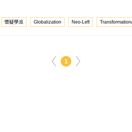
懷疑學派
Globalization
Neo-Left
Transformationa
1