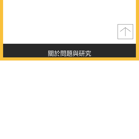
關於問題與研究
About this journal
最新消息
Latest issue
最新期刊
Latest issue
各期期刊
All issues
徵稿啟事