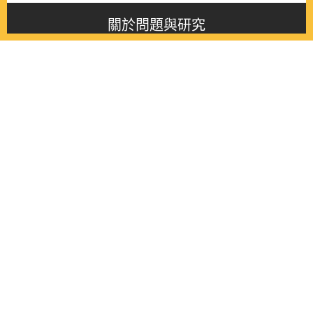
關於問題與研究
About this journal
最新消息
Latest issue
最新期刊
Latest issue
各期期刊
All issues
徵稿啟事
Contribution
聯絡我們
Contact
《問題與研究》季刊 Wenti Yu Yanjiu
Copyright © 2021 Wenti Yu Yanjiu. All Rights Reserved.