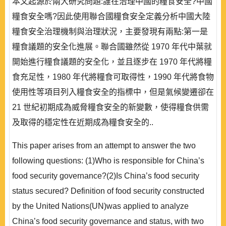
本文起源於兩大研究問題:誰在治理中國的糧食安全?中國
糧食安全嗎?因此使用聯合國糧食安全定義分析中國大陸
糧食安全治理機制與治理狀況，主要發現有兩點:第一是
糧食議題的安全化進展。聯合國雖然從 1970 年代中葉就
開始進行糧食議題的安全化，並且逐步在 1970 年代將糧
食充足性，1980 年代將糧食可取得性，1990 年代將食物
使用性等項目列入糧食安全的指標中，但是氣候變遷卻在
21 世紀初期成為威脅糧食安全的新變數，使得糧食供需
及取得的穩定性在近期成為糧食安全的..
This paper arises from an attempt to answer the two
following questions: (1)Who is responsible for China’s
food security governance?(2)Is China’s food security
status secured? Definition of food security constructed
by the United Nations(UN)was applied to analyze
China’s food security governance and status, with two