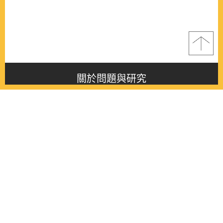
關於問題與研究
About this journal
最新消息
Latest issue
最新期刊
Latest issue
各期期刊
All issues
徵稿啟事
Contribution