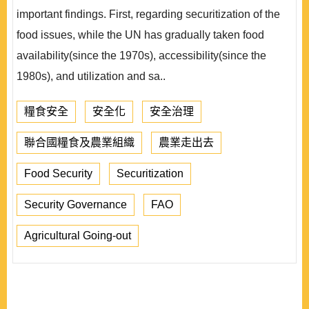
important findings. First, regarding securitization of the
food issues, while the UN has gradually taken food
availability(since the 1970s), accessibility(since the
1980s), and utilization and sa..
糧食安全
安全化
安全治理
聯合國糧食及農業組織
農業走出去
Food Security
Securitization
Security Governance
FAO
Agricultural Going-out