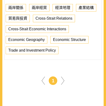
兩岸關係
兩岸經貿
經濟地理
產業結構
貿易與投資
Cross-Strait Relations
Cross-Strait Economic Interactions
Economic Geography
Economic Structure
Trade and Investment Policy
1