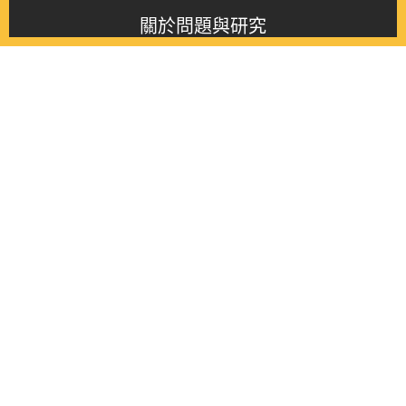
關於問題與研究
About this journal
最新消息
Latest issue
最新期刊
Latest issue
各期期刊
All issues
徵稿啟事
Contribution
聯絡我們
Contact
《問題與研究》季刊 Wenti Yu Yanjiu
Copyright © 2021 Wenti Yu Yanjiu. All Rights Reserved.