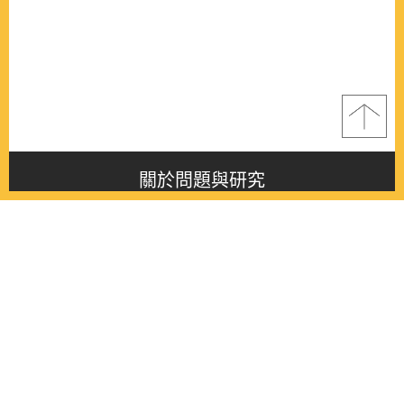
關於問題與研究
About this journal
最新消息
Latest issue
最新期刊
Latest issue
各期期刊
All issues