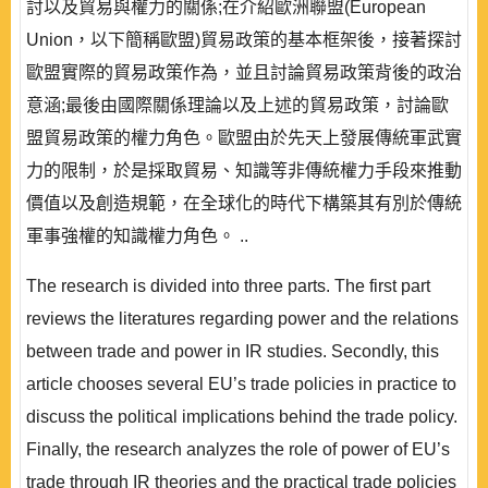
討以及貿易與權力的關係;在介紹歐洲聯盟(European
Union，以下簡稱歐盟)貿易政策的基本框架後，接著探討
歐盟實際的貿易政策作為，並且討論貿易政策背後的政治
意涵;最後由國際關係理論以及上述的貿易政策，討論歐
盟貿易政策的權力角色。歐盟由於先天上發展傳統軍武實
力的限制，於是採取貿易、知識等非傳統權力手段來推動
價值以及創造規範，在全球化的時代下構築其有別於傳統
軍事強權的知識權力角色。 ..
The research is divided into three parts. The first part
reviews the literatures regarding power and the relations
between trade and power in IR studies. Secondly, this
article chooses several EU’s trade policies in practice to
discuss the political implications behind the trade policy.
Finally, the research analyzes the role of power of EU’s
trade through IR theories and the practical trade policies