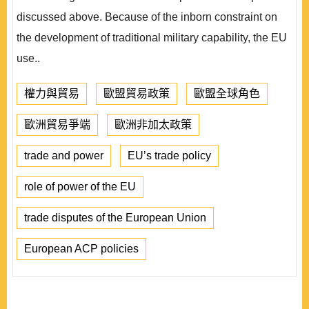
discussed above. Because of the inborn constraint on
the development of traditional military capability, the EU
use..
權力與貿易
歐盟貿易政策
歐盟全球角色
歐洲貿易爭端
歐洲非加太政策
trade and power
EU’s trade policy
role of power of the EU
trade disputes of the European Union
European ACP policies