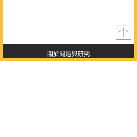
關於問題與研究
About this journal
最新消息
Latest issue
最新期刊
Latest issue
各期期刊
All issues
徵稿啟事