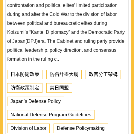
confrontation and political elites’ limited participation
during and after the Cold War to the division of labor
between political and bureaucratic elites during
Koizumi’s “Kantei Diplomacy” and the Democratic Party
of Japan(DPJ)era. The Cabinet and ruling party provide
political leadership, policy direction, and consensus
formation in the ruling c..
日本防衛政策
防衛計畫大綱
政官分工架構
防衛政策制定
美日同盟
Japan’s Defense Policy
National Defense Program Guidelines
Division of Labor
Defense Policymaking