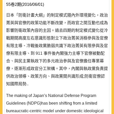
55卷2期(2016/06/01)
日本「防衛計畫大綱」的制定模式隨內外環境變化，政治
菁英與官僚的政策功能不斷改變，而政官之間互動也成為
影響防衛政策內容的主因。過去四期的制定模式變化從冷
戰期間高度左右意識形態對立下政治菁英消極參與及官僚
有限主導、冷戰後政黨脆弱共識下政治菁英有限參與及官
僚有限主導、到 911 事件後內閣強力主導下官僚被動配
合、與民主黨執政下的多元政治參與及官僚擔任專業幕
僚，逐漸形成政官分工架構。其中，內閣與執政黨負責提
供政治領導、政策方向、與政黨間共識形成;防衛官僚認
知國際局勢..
The making of Japan’s National Defense Program
Guidelines (NDPG)has been shifting from a limited
bureaucratic-centric model under domestic ideological