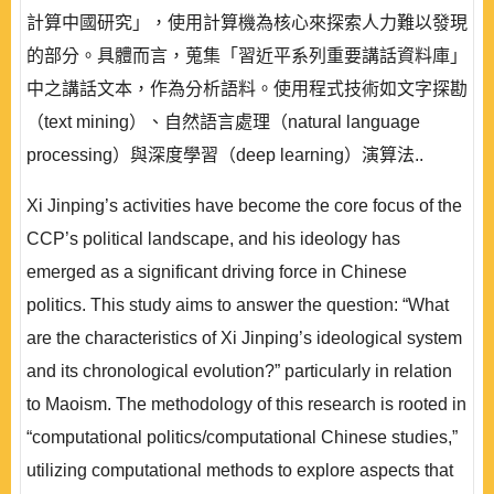
計算中國研究」，使用計算機為核心來探索人力難以發現
的部分。具體而言，蒐集「習近平系列重要講話資料庫」
中之講話文本，作為分析語料。使用程式技術如文字探勘
（text mining）、自然語言處理（natural language
processing）與深度學習（deep learning）演算法..
Xi Jinping’s activities have become the core focus of the
CCP’s political landscape, and his ideology has
emerged as a significant driving force in Chinese
politics. This study aims to answer the question: “What
are the characteristics of Xi Jinping’s ideological system
and its chronological evolution?” particularly in relation
to Maoism. The methodology of this research is rooted in
“computational politics/computational Chinese studies,”
utilizing computational methods to explore aspects that