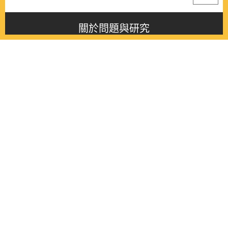
關於問題與研究
About this journal
最新消息
Latest issue
最新期刊
Latest issue
各期期刊
All issues
徵稿啟事
Contribution
聯絡我們
Contact
《問題與研究》季刊 Wenti Yu Yanjiu