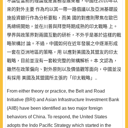
不論從當前的理論或是實務發展來看，中國在2010年以
來的對外主要 作為均以其一帶一路倡議以及亞洲基礎設
施投資銀行作為分析要點，而美 國的對應則聚焦在歐巴
馬總統開始，並在川普與拜登時期成熟的印太戰略 上。
學界與政策界對兩國互動的研析，不外乎是基於這樣的戰
略架構討 論。不過，中國如何在近年發展之中逐漸形成
一套在亞洲地區的策略，用 以應對美國及其盟友的印太
戰略，目前並沒有一套較完整的架構解析。本 文認為，
雖然在政策偏向、對外原則以及價值觀等面向，中國並沒
有採用 美國及其盟國所主張的「印太戰略」..
From either theory or practice, the Belt and Road
Initiative (BRI) and Asian Infrastructure Investment Bank
(AIIB) have been identified as two major foreign
behaviors of China. To respond, the United States
adopts the Indo Pacific Strategy which started in the