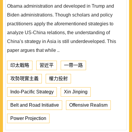
Obama administration and developed in Trump and
Biden administrations. Though scholars and policy
practitioners apply the aforementioned strategies to
analyze US-China relations, the understanding of
China’s strategy in Asia is still underdeveloped. This
paper argues that while ..
印太戰略
習近平
一帶一路
攻勢現實主義
權力投射
Indo-Pacific Strategy
Xin Jinping
Belt and Road Initiative
Offensive Realism
Power Projection