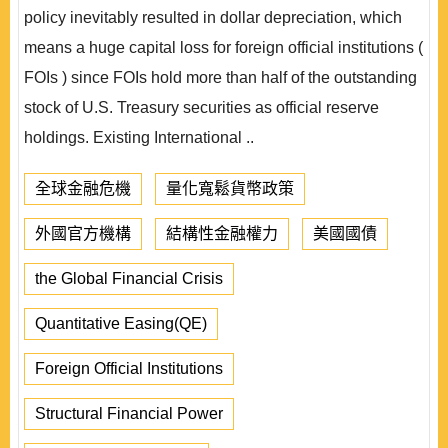
policy inevitably resulted in dollar depreciation, which
means a huge capital loss for foreign official institutions (
FOIs ) since FOIs hold more than half of the outstanding
stock of U.S. Treasury securities as official reserve
holdings. Existing International ..
全球金融危機
量化寬鬆貨幣政策
外國官方機構
結構性金融權力
美國國債
the Global Financial Crisis
Quantitative Easing(QE)
Foreign Official Institutions
Structural Financial Power