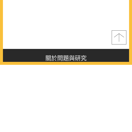
關於問題與研究
About this journal
最新消息
Latest issue
最新期刊
Latest issue
各期期刊
All issues