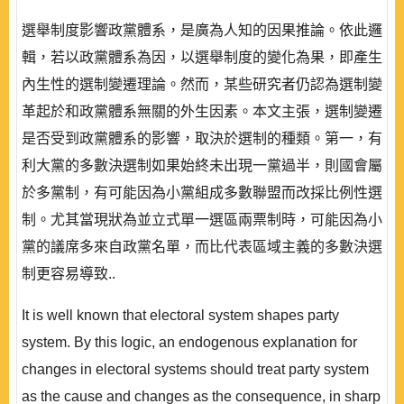
選舉制度影響政黨體系，是廣為人知的因果推論。依此邏
輯，若以政黨體系為因，以選舉制度的變化為果，即產生
內生性的選制變遷理論。然而，某些研究者仍認為選制變
革起於和政黨體系無關的外生因素。本文主張，選制變遷
是否受到政黨體系的影響，取決於選制的種類。第一，有
利大黨的多數決選制如果始終未出現一黨過半，則國會屬
於多黨制，有可能因為小黨組成多數聯盟而改採比例性選
制。尤其當現狀為並立式單一選區兩票制時，可能因為小
黨的議席多來自政黨名單，而比代表區域主義的多數決選
制更容易導致..
It is well known that electoral system shapes party
system. By this logic, an endogenous explanation for
changes in electoral systems should treat party system
as the cause and changes as the consequence, in sharp