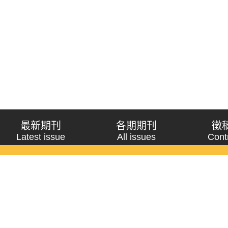
最新期刊
各期期刊
徵
Latest issue
All issues
Cont
《問題與研究》季刊 Wenti Yu Yanjiu
Copyright © 2021 Wenti Yu Yanjiu. All Rights Reserved.
獲「國科會人文社會科學研究中心」補助