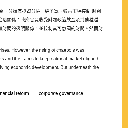
閥，分擔其投資分險、給予寡、獨占市場控制;財閥
陰暗關係：政府官員收受財閥政治獻金及其他種種
和財閥的透明關係，並控制富可敵國的財閥。然而財
ises. However, the rising of chaebols was
 and their aims to keep national market oligarchic
driving economic development. But underneath the
inancial reform
corporate governance