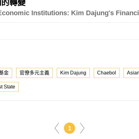
制的轉變
Economic Institutions: Kim Dajung's Financ
基金
官僚多元主義
Kim Dajung
Chaebol
Asian
t State
1