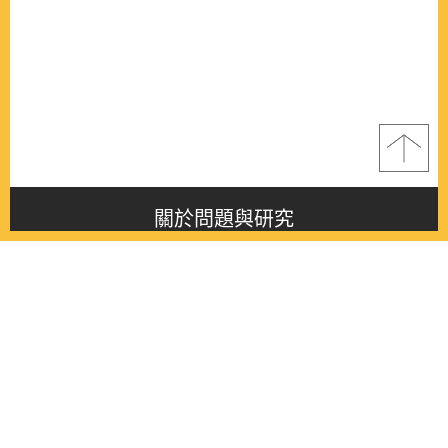
關於問題與研究
About this journal
最新消息
Latest issue
最新期刊
Latest issue
各期期刊
All issues