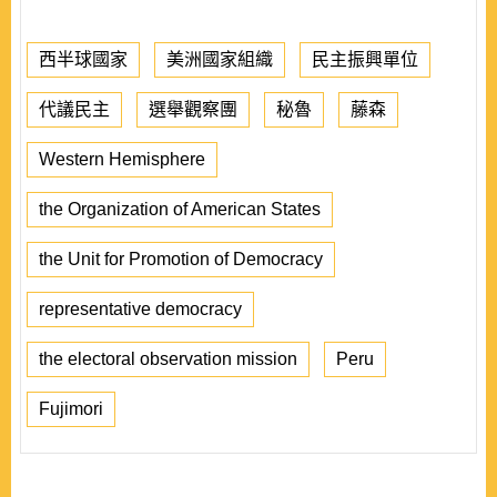
西半球國家
美洲國家組織
民主振興單位
代議民主
選舉觀察團
秘魯
藤森
Western Hemisphere
the Organization of American States
the Unit for Promotion of Democracy
representative democracy
the electoral observation mission
Peru
Fujimori