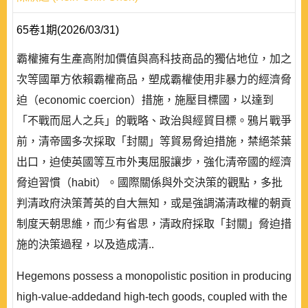
65卷1期(2026/03/31)
霸權擁有生產高附加價值與高科技商品的獨佔地位，加之
次等國單方依賴霸權商品，塑成霸權使用非暴力的經濟脅
迫（economic coercion）措施，施壓目標國，以達到
「不戰而屈人之兵」的戰略、政治與經貿目標。鴉片戰爭
前，清帝國多次採取「封關」等貿易脅迫措施，禁絕茶葉
出口，迫使英國等互市外夷屈服讓步，強化清帝國的經濟
脅迫習慣（habit）。國際關係與外交決策的觀點，多批
判清政府決策菁英的自大無知，或是強調滿清政權的朝貢
制度天朝思維，而少有省思，清政府採取「封關」脅迫措
施的決策過程，以及造成清..
Hegemons possess a monopolistic position in producing
high-value-addedand high-tech goods, coupled with the