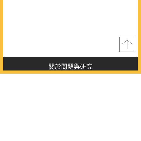
關於問題與研究
About this journal
最新消息
Latest issue
最新期刊
Latest issue
各期期刊
All issues