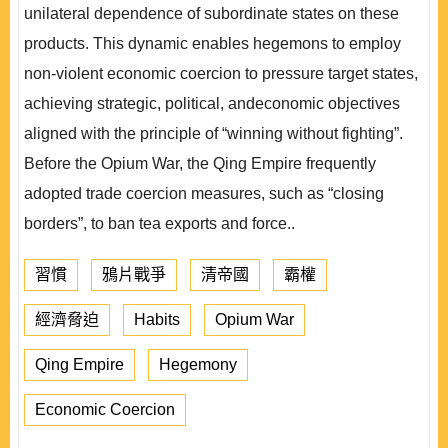
unilateral dependence of subordinate states on these
products. This dynamic enables hegemons to employ
non-violent economic coercion to pressure target states,
achieving strategic, political, andeconomic objectives
aligned with the principle of “winning without fighting”.
Before the Opium War, the Qing Empire frequently
adopted trade coercion measures, such as “closing
borders”, to ban tea exports and force..
習慣
鴉片戰爭
清帝國
霸權
經濟脅迫
Habits
Opium War
Qing Empire
Hegemony
Economic Coercion